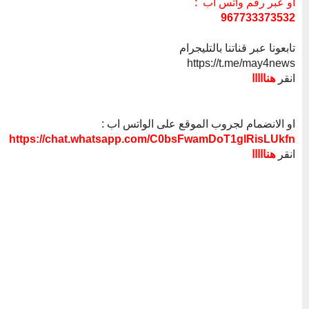
أو عبر رقم واتس اب :
967733373532
تابعونا عبر قناتنا بالتليجرام
https://t.me/may4news
انقر
هنااااا
او الانضمام لجروب الموقع على الواتس اب :
https://chat.whatsapp.com/C0bsFwamDoT1glRisLUkfn
انقر
هنااااا