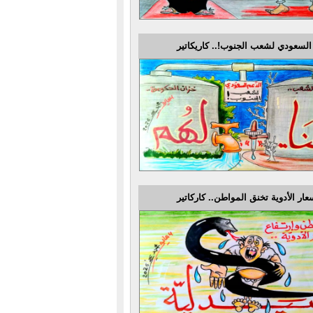
السعودي لشعب الجنوب!.. كاريكاتير
عار الأدوية تخنق المواطن.. كاركاتير