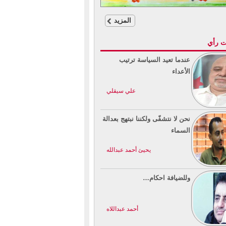
المزيد
ت رأي
عندما تعيد السياسة ترتيب
الأعداء
علي سيقلي
نحن لا نتشفّى ولكننا نبتهج بعدالة
السماء
يحيئ أحمد عبدالله
وللضيافة احكام…
أحمد عبداللاه