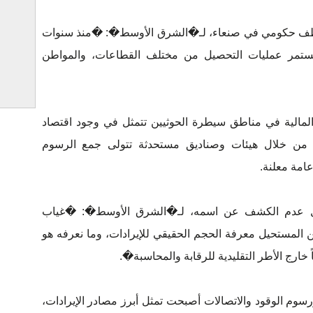
ظف حكومي في صنعاء، لـ�الشرق الأوسط�: �منذ سنوات
ا تستمر عمليات التحصيل من مختلف القطاعات، والمواطن
المالية في مناطق سيطرة الحوثيين تتمثل في وجود اقتصاد
دية، من خلال هيئات وصناديق مستحدثة تتولى جمع الرسوم
امة معلنة.
ّل عدم الكشف عن اسمه، لـ�الشرق الأوسط�: �غياب
ن المستحيل معرفة الحجم الحقيقي للإيرادات، وما نعرفه هو
ً خارج الأطر التقليدية للرقابة والمحاسبة�.
وم الوقود والاتصالات أصبحت تمثل أبرز مصادر الإيرادات،