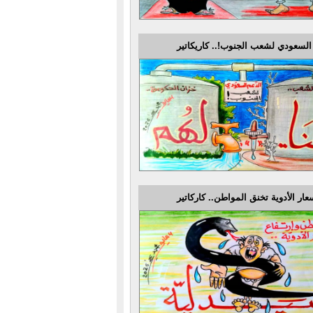
السعودي لشعب الجنوب!.. كاريكاتير
عار الأدوية تخنق المواطن.. كاركاتير