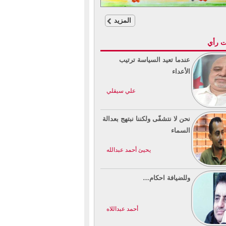
المزيد
ت رأي
عندما تعيد السياسة ترتيب
الأعداء
علي سيقلي
نحن لا نتشفّى ولكننا نبتهج بعدالة
السماء
يحيئ أحمد عبدالله
وللضيافة احكام…
أحمد عبداللاه