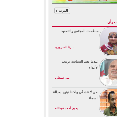
المزيد
ت رأي
منظمات المجتمع والتصعيد
د. رنا السروري
عندما تعيد السياسة ترتيب
الأعداء
علي سيقلي
نحن لا نتشفّى ولكننا نبتهج بعدالة
السماء
يحيئ أحمد عبدالله