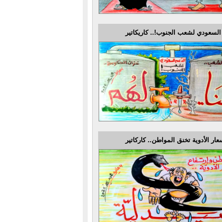
السعودي لشعب الجنوب!.. كاريكاتير
عار الأدوية تخنق المواطن.. كاركاتير