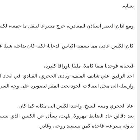
بعناية.
ومع اذان العصر استاذن للمغادرة، خرج مسرعا لينقل ما جمعه، لكنه
كان الكيس عاديا، مما نسميه اكياس الدعايا، لكنه كان بداخله شيئا غ
فتحناه، فوجدنا ملفا كاملا، مليئا باوراقا كثيرة،
اخذ الرفيق علي شايف الملف، ونادى الحجري، القيادي في اتحاد ال
وارسله الى محل اتصالات الحود تحت المقر لتصويره على وجه السر
عاد الحجري ومعه النسخ، واعيد الكيس الى مكانه كما كان.
بعد دقائق عاد الضابط مهرولا، يلهث، يسأل عن الكيس الذي نسيه
تناوله بسرعة، فاخذه كمن يستعيد روحه، وغادر.