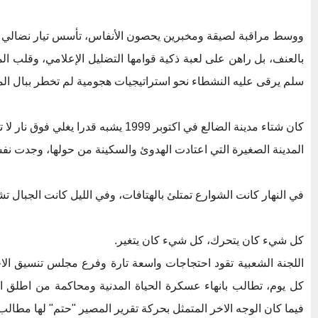
ووسط مراقبة لصيقة ومخبرين يحصون الأنفاس، تأسس تيار نضالي جدي
بالعنف، بل راهن على لعبة ذكية قوامها التضليل الإعلامي، وقلب الم
سلم يرقى عليه النشطاء نحو استراتيجيات هجومية لم تخطر ببال الم
كان شتاء مدينة الضالع في اكتوبر 1999 يشبه قدرا يغلي فوق نار لا تهدأ.
المدينة الصغيرة التي اعتادت الهدوئ والسكينة من حولها، وجدت ن
في النهار كانت الشوارع تمتلئ بالهتافات، وفي الليل كانت الجبال تش
كل شيء كان يتحرك، كل شيء كان يتغير.
اللجنة الشعبية تقود احتجاجات واسعة تارة وفرع مجلس تنسيق الاح
كل يوم، تطالب بانهاء عسكرة الحياة المدنية ومحاكمة من اطلق 
فيما كان الوجه الاخر المتمثل بحركة تقرير المصير "حتم" لها مطالب