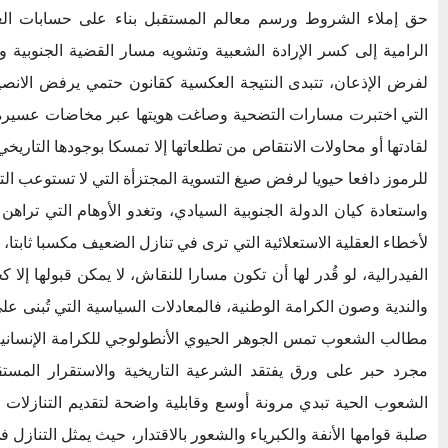
حق إملاء الشروط ورسم معالم المستقبل بناء على حسابات الغل
الرامية إلى كسر الإرادة الشعبية وتشويه مسار القضية الجنوبية و
لفرض الإذعان، تتبدى النتيجة العكسية كقانون حتمي يرفض الانصيا
التي اختبرت مسارات التضحية وصاغت هويتها عبر مخاضات عسيرة لا
لقادتها أو محاولات الانتقاص من تطلعاتها إلا تمسكا بوجودها التاري
للرموز دافعا حيويا لرفض صيغ التسوية المجتزأة التي لا تستوعب ال
واستعادة كيان الدولة الجنوبية السيادي، وتغدو الأوهام التي تراه
لأخطاء العقلية الاستعلائية التي ترى في تنازل الضعيف مكسبا ثابتا
الفيدرالية، لو قُدر لها أن تكون مسارا للنقاش، لا يمكن قبولها إلا 
والندية وصون الكرامة الوطنية، فالمعادلات السياسية التي تُبنى
مطالب الشعوب تمس الجوهر الحيوي الأنطولوجي للكرامة الإنسانية، 
مجرد حبر على ورق يفتقد الشرعية التاريخية والاستقرار المست
الشعوب الحية تبدي مرونة أوسع وقابلية واضحة لتقديم التنازلات
صلبة قوامها الأنفة والكبرياء والشعور بالاقتدار، حيث يمثل التنازل في