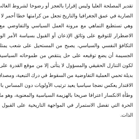
تقدير المصلحة العليا وليس إقرارا بالعجز أو رضوخا لشروط الغال
الضاربة في عمق الجغرافيا والتاريخ تجعل من كرامتها خطا أحمر لا 
وهي تستطيع التماهي مع مرونة العمل السياسي والتفاوضي مع
الاضطرار للتوقيع على وثائق الإذعان أو القبول بسياسة الأمر الو
التكافؤ النفسي والسياسي، يصبح من المستحيل على شعب يمتلك 
الجسيمة أن يضع توقيعه على حل ينتقص من طموحاته السياسي
لكون التنازل الحقيقي والمسؤول لا يتأتى إلا من موقع القدرة على
بديلة تحمي العملية التفاوضية من السقوط في درك التبعية، ومصدا
الاقتدار يعكس نضجا سياسيا يعيد ترتيب الأولويات دون المساس با
وطأة الانكسار اعترافا صريحا بالهزيمة السياسية والمعنوية، وهو 
الحرة التي تفضل الاستمرار في المواجهة التاريخية على القبول
الذات.