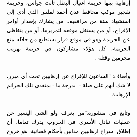
إرهابية بينها جريمة اغتيال البطل ثابت جواس، وجريمة
تفجير موكب محافظ عدن أحمد لملس الذي أدى إلى
استشهاد ستة من مرافقيه.. من يشارك بإصدار أوامر
الإفراج، أو من يستغل موقعه لتمريرها، أو من يتغاظى
عن الجريمة وهو في موقع قرار يستطيع من خلاله منع
الجريمة، كل هؤلاء مشاركون في جريمة تهريب
مجرمين وقتلة .
وأضاف: "الساعون للإفراج عن إرهابيين تحت أي مبرر،
لا شك أنهم على صلة - بدرجة ما - بمنفذي تلك الجرائم
الإرهابية .
وتابع في منشوره:"من يعرف ولو الشي اليسير عن
عمليات تبادل الأسرى في الحروب يدرك تماما، أن
إطلاق سراح ارهابيين مدانين بأحكام قضائية، هو خروج