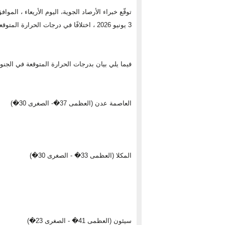
توقّع خبراء الأرصاد الجوية، اليوم الأريعاء ، الموا
3 يونيو 2026 ، اختلافًا في درجات الحرارة المتوقعة على العاصمة عدن وعددٍ من محافظات الجنوب العربي .
فيما يلي بيان بدرجات الحرارة المتوقعة في الجن
العاصمة عدن (العظمى 37�- الصغرى 30�)
المكلا (العظمى 33� - الصغرى 30�)
سيئون (العظمى 41� - الصغرى 23�)