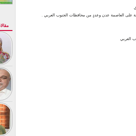
فق
مقالا
وب العربي