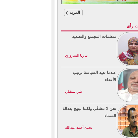
المزيد
ت رأي
منظمات المجتمع والتصعيد
د. رنا السروري
عندما تعيد السياسة ترتيب
الأعداء
علي سيقلي
نحن لا نتشفّى ولكننا نبتهج بعدالة
السماء
يحيئ أحمد عبدالله