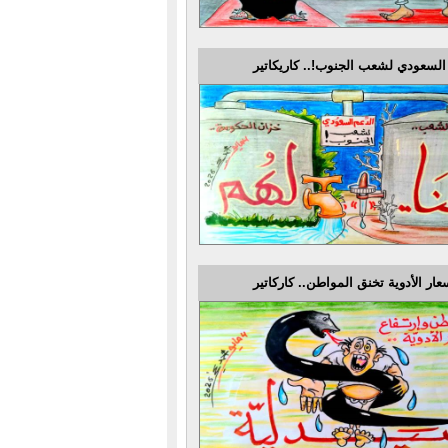
السعودي لشعب الجنوب!.. كاريكاتير
عار الأدوية تخنق المواطن.. كاركاتير