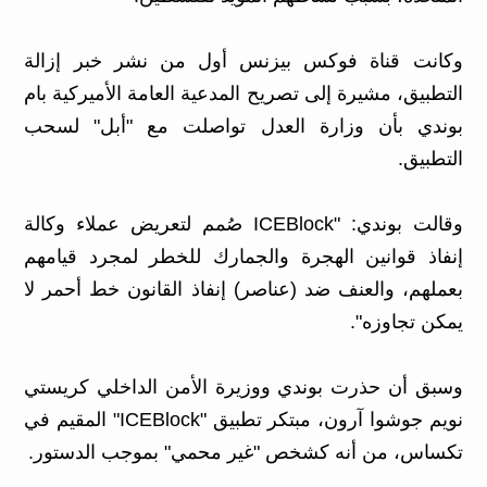
وكانت قناة فوكس بيزنس أول من نشر خبر إزالة
التطبيق، مشيرة إلى تصريح المدعية العامة الأميركية بام
بوندي بأن وزارة العدل تواصلت مع "أبل" لسحب
التطبيق.
وقالت بوندي: "ICEBlock صُمم لتعريض عملاء وكالة
إنفاذ قوانين الهجرة والجمارك للخطر لمجرد قيامهم
بعملهم، والعنف ضد (عناصر) إنفاذ القانون خط أحمر لا
يمكن تجاوزه".
وسبق أن حذرت بوندي ووزيرة الأمن الداخلي كريستي
نويم جوشوا آرون، مبتكر تطبيق "ICEBlock" المقيم في
تكساس، من أنه كشخص "غير محمي" بموجب الدستور.