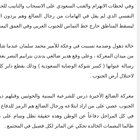
وفي لحظات الانهزام والعتب السعودي على الانسحاب والتانيب للحوث
النفسي الذي لم يفل في الهامات من رجال الضالع وهم يردون ا
ليسقط المناطق خارج خط التماس للجنوب العربي وفي العمق اليمن
حالة ذهول وصدمة تسببت في وعكة للأمير محمد سلمان عندما شاهد
من ميدان المعركة ، وعلى وقع هدير ضالعي يدندن بترانيم النصر بع
رسالة عنوانها ( كسر شوكة الوصاية السعودية ) وذلك بقطع دابر 
لاحتلال أرض الجنوب .
معركة الضالع الأخيرة درس للشرعية اليمنية والحوثيين وقبلهم 
الجنوب عصي على من اراد ابتلاعه ورجال الضالع هم الرمز للدفاع
في كل المراحل دفاعاً عن الوطن وهذه حقيقة تظل وسام على صد
طالما البصمات الخالده تحكي عن الماثر لكل فصيل في المجتمع .