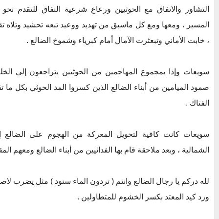
التشاور والاتفاق مع الحوثيين ورعاع شرعية النفاق للتقدم نحو
المسير ، ومعها ومع كل ماسبق من تهديد ووعيد تبعه تحشيد وتلاه 
، خابت الأماني وتبعثرت الآمال أمام كبرياء وشموخ الضالع .
سويعات وإذا بمجموع المهاجمين من الحوثيين يتراجعون إلى الخل
صمود الميامين من أبناء الضالع الذين كسروا المد الحوثي بكل ما تق
الفتاك .
سويعات كانت كافية لتحويل المعركة من الهجوم على الضالع إل
الشمالية ، وبعد ملاحقة قام بها الفدائيين من أبناء الضالع ومعهم ال
لله دركم يا رجال الضالع وانتم ( تردون الماء سنود ) مثل يضرب لا
ورد كيد المعتد بكسر الخشوم للمتطاولين .