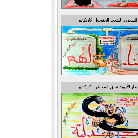
السعودي لشعب الجنوب!.. كاريكاتير
عار الأدوية تخنق المواطن.. كاركاتير