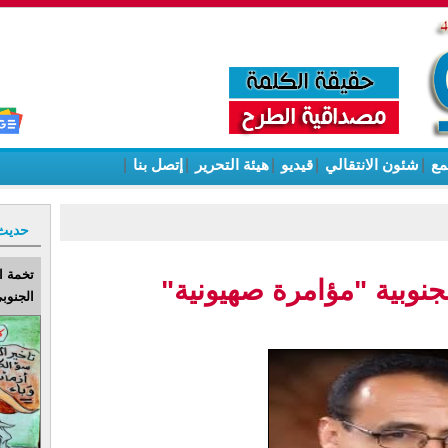
مع
|
شئون الانتقالي
|
قيديو
|
هيئة التحرير
|
إتصل بنا
|
حديث
تخمة ا
لجنوبية "مؤامرة صهيونية"
الجنوبي