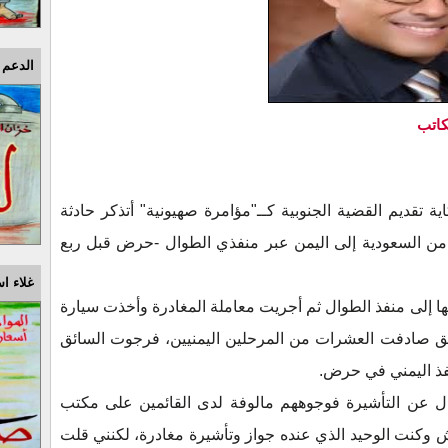
الدعم 
كاتب
تقديم القضية الجنوبية كــ"مؤامرة صهيونية" أتذكر حادثة
 السعودية إلى اليمن عبر منفذي الطوال -حرض قبل ربع
غلاء اس
 إلى منفذ الطوال ثم أجريت معاملة المغادرة وأخذت سيارة
يق صادفت العشرات من المرحلين اليمنيين، فرجوت السائق
نفذ اليمني في حرض.
ل عن التأشيرة فوجوههم مالوفة لدى القائمين على مكتب
ش وكنت الوحيد الذي عنده جواز وتأشيرة مغادرة، لكنني قلت