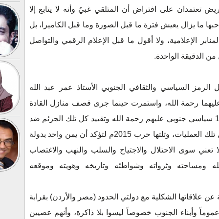
ض تعتمدان على افتراض أن المتلقي غبيٌ وأنه لا يتابع إلا
ها ما يزال يعيش فترة ما قبل الصورة وما قبل الكاميرا، بل
منابر الإعلامية، ولا أقول ما قبل الإعلام الرقمي والتواصل
ن الدقيقة الواحدة.
ل الرمز السياسي والثقافي الجنوبي الأستاذ عمر عبد الله
عليهما رحمة الله، واستمرت حينما جرى قصف منازل القادة
الجنوبيين في صنعاء واغتيال أكثر من 150 سياسي جنوبي عليهم رحمة الله وتقييد كل تلك الجرئم ضد
مجهولين، وجاءت حرب 1994م لتتوج كل تلك العمليات، وتلتها حرب 2015م لتؤكد أن يمن واحد بدولة
تعني سوى الاحتلال والاجتياح والسلب والنهب والاغتصاب
هله ومساحته وثرواته وشواطئه وتاريخه وهويته وموقعه
 عن علاقاتها الشكلية مع دولتي الحدود (مصر والأردن) بقرابة
وماً وأبناء الجنوب خصوصاً ليسوا بلا ذاكرة، وأنهم عصيين