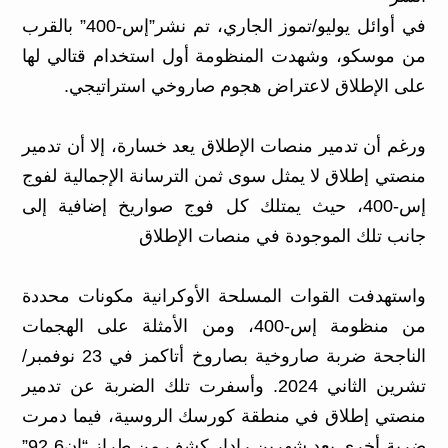
في أوائل يوليو/تموز الجاري، تم نشر”إس-400” بالقرب
من موسكو، وشهدت المنظومة أول استخدام قتالي لها
على الإطلاق لاعتراض هجوم صاروخي استراتيجي.
ورغم أن تدمير منصات الإطلاق يعد خسارة، إلا أن تدمير
منصتي إطلاق لا يمثل سوى ثمن الترسانة الإجمالية لفوج
إس-400، حيث يمتلك كل فوج صواريخ إضافية إلى
جانب تلك الموجودة في منصات الإطلاق
واستهدفت القوات المسلحة الأوكرانية مكونات محددة
من منظومة إس-400، ومن الأمثلة على الهجمات
الناجحة ضربة صاروخية بصاروخ أتاكمز في 23 نوفمبر/
تشرين الثاني 2024. وأسفرت تلك الضربة عن تدمير
منصتي إطلاق في منطقة كورسك الروسية، فيما دمرت
ضربة أخرى بعد شهرين رادار كشف من طراز “إن6 92”