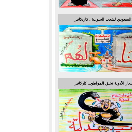
السعودي لشعب الجنوب!.. كاريكاتير
عار الأدوية تخنق المواطن.. كاركاتير