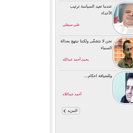
عندما تعيد السياسة ترتيب
الأعداء
علي سيقلي
نحن لا نتشفّى ولكننا نبتهج بعدالة
السماء
يحيئ أحمد عبدالله
وللضيافة احكام…
أحمد عبداللاه
المزيد