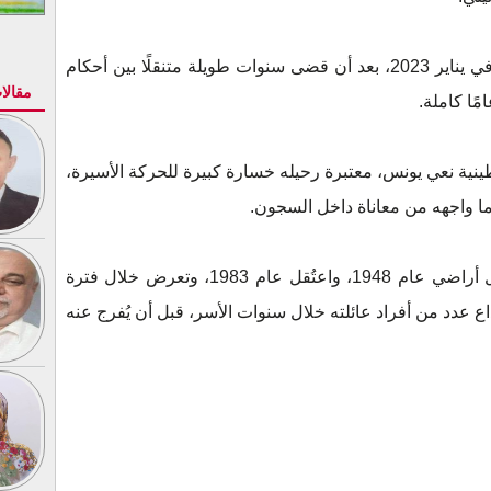
وكانت سلطات الاحتلال قد أفرجت عنه في يناير 2023، بعد أن قضى سنوات طويلة متنقلًا بين أحكام
مقالا
 نعي يونس، معتبرة رحيله خسارة كبيرة للحركة الأسيرة،
ا واجهه من معاناة داخل السجون.
وُلد يونس عام 1958 في بلدة عارة داخل أراضي عام 1948، واعتُقل عام 1983، وتعرض خلال فترة
ع عدد من أفراد عائلته خلال سنوات الأسر، قبل أن يُفرج عنه