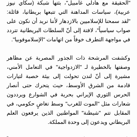
"الحقيقة مع هادلي غامبيل"، بثتها شبكة (سكاي نيوز
عربية)، سياسات المداهنة التي تتبعها بريطانيا، قائلة:
"لقد سمحنا للإسلاميين بالازدهار لأننا نريد أن نكون على
صواب سياسياً"، لافتة إلى أنّ السلطات البريطانية تتردد
في مواجهة التطرف خوفاً من اتهامات "الإسلاموفوبيا".
وكشفت المرشحة ذات الجذور المصرية عن مظاهر
وصفتها بالخطيرة لـ "الازدواجية" في التعامل الأمني،
مشيرة إلى أنّ لندن تحولت إلى بيئة خصبة لتيارات
قادمة من الشرق الأوسط، حيث يتحرك حتى أنصار
الحرس الثوري الإيراني بحرية في الشوارع ويرددون
شعارات مثل "الموت للغرب" وسط تغاضٍ حكومي، في
المقابل تتم "شيطنة" المواطنين الذين يرفعون العلم
البريطاني ويدعون إلى وحدة المملكة.