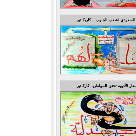
السعودي لشعب الجنوب!.. كاريكاتير
عار الأدوية تخنق المواطن.. كاركاتير