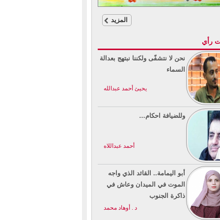
المزيد
ت رأي
نحن لا نتشفّى ولكننا نبتهج بعدالة
السماء
يحيئ أحمد عبدالله
وللضيافة احكام…
أحمد عبداللاه
أبو اليمامة.. القائد الذي واجه
الموت في الميدان وعاش في
ذاكرة الجنوب
د . أوهاد محمد