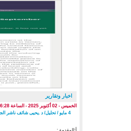
اخبار وتقارير
الخميس - 02 أكتوبر 2025 - الساعة 06:28 م بتوقيت عدن ،،،
4 مايو / تحليل/ د .يحيى شائف ناشر الجوبعي
أ:المقدمة :