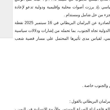
ياسي ،إذ برزت أصوات محلية وإقليمية ودولية تدعو لإعادة
كجزء من حل شامل ومستدام .
وقد مثلت المذكرة المبكرة رقم 1933 الصادرة عن البرلمان البريطاني في 16 سبتمبر 2025 نقطة
لدولية تجاه الجنوب، بما تحمله من إشارات ودلالات سياسية
اديمي، لقياس مدى تأثيرها المحتمل على مسار قضية شعب
من والجنوب خاصة .
رلمان البريطاني بالقول :
 قلقه إزاء الصراع المستمر والأزمة الإنسانية في اليمن ،