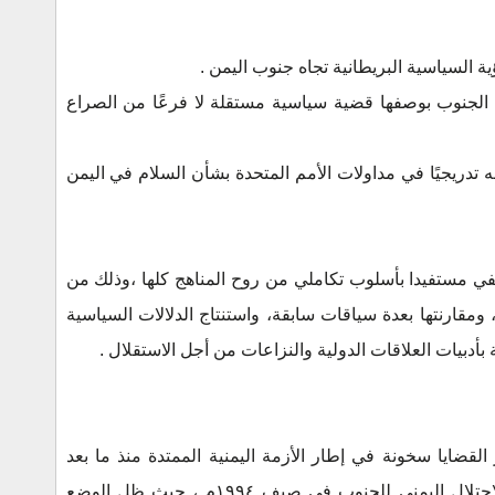
ة السياسية البريطانية تجاه جنوب اليمن .
ة الجنوب بوصفها قضية سياسية مستقلة لا فرعًا من الصراع
تدريجيًا في مداولات الأمم المتحدة بشأن السلام في اليمن
صفي مستفيدا بأسلوب تكاملي من روح المناهج كلها ،وذلك من
لال تحليل مضمون المذكرة رقم 1933، ومقارنتها بعدة سياقات سابقة، واستنتاج الدلالات السياسية
نة بأدبيات العلاقات الدولية والنزاعات من أجل الاستقلال .
قضايا سخونة في إطار الأزمة اليمنية الممتدة منذ ما بعد
الوحدة اليمنية عام 1990 ولاسيما بعد الاحتلال اليمني للجنوب في صيف ١٩٩٤م ، حيث ظل الوضع