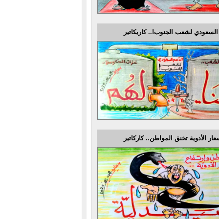
السعودي لشعب الجنوب!.. كاريكاتير
عار الأدوية تخنق المواطن.. كاركاتير