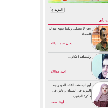
المزيد
ت رأي
نحن لا نتشفّى ولكننا نبتهج بعدالة
السماء
يحيئ أحمد عبدالله
وللضيافة احكام…
أحمد عبداللاه
أبو اليمامة.. القائد الذي واجه
الموت في الميدان وعاش في
ذاكرة الجنوب
د . أوهاد محمد