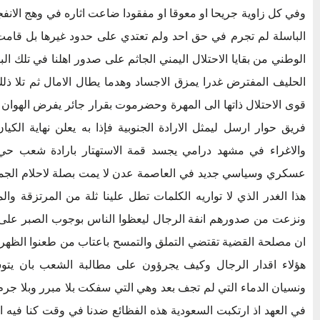
وفي كل زاوية جريحا او معوقا او مفقودا ضاعت اثاره في وهج الانفج
الباسلة لم تجرم في حق احد ولم تعتدي على حدود غيرها بل قامت 
الوطني من بقايا الاحتلال اليمني الجاثم على صدور اهلنا في تلك البق
الحليف المفترض غدرا يمزق الاجساد وهدما يطال الامال ثم تلا ذل
قوى الاحتلال ذاتها الى المهرة وحضرموت بقرار جائر يفرض الهوان
فريق حوار ارسل ليمثل الارادة الجنوبية فإذا به يعلن نهاية الك
والاغراء في مشهد درامي يجسد قمة الاستهتار بارادة شعب ح
عسكري وسياسي جديد في العاصمة عدن لا يمت بصلة لاحلام الجما
هذا الغدر الذي لا تواريه الكلمات تطل علينا ثلة من المرتزقة وا
ونزعت من صدورهم انفة الرجال ليعظوا الناس بوجوب الصبر على ا
ان مصلحة القضية تقتضي التملق والتمسح باعتاب من طعنوا الظهر 
هؤلاء اقدار الرجال وكيف يجرؤون على مطالبة الشعب بان يت
ونسيان الدماء التي لم تجف بعد وهي التي سفكت بلا مبرر وبلا جر
في العهد اذ ارتكبت السعودية هذه الفظائع ضدنا في وقت كنا فيه ا