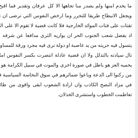
ما يخدم امنها ولم يصدر منا تجاهها الا كل عرفان وتقدير فما اق
ويجعل الانبطاح طريقا للتحرر وما ارخص النفوس التي ترضى ان ت
تقتات على فتات الموائد الخارجية فلا كانت قضية لا تقوم الا على الذ
اذ يفضل شعب الجنوب الحر ان يواريه الثرى مدافعا عن شرفه و
يتسول فيه حريته من يد غاصبة او دولة ترى فيه مجرد ورقة للمساوم
نال سيادته بالتذلل ولا ان قضية عادلة انتصرت بكسر النفوس اما
يحميه العز هو باطل في صورة اخرى والموت في سبيل الكرامة هو الح
من ركنوا الى الدعة وباعوا ضمائرهم في سوق النخاسة السياسية ف
في مزاد النصح الكاذب وان ارادة الشعوب ابقى واقوى من طائرا
تعاظمت الخطوب واستشرى الخذلان.