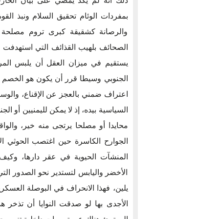
ذلك أنه لم يكد يمضي على بيان الخارج
بمفردات الوئام تحقيق السلام ونبذ الق
والرصانة كشقيقة كبرى تروم مصلحة ال
الصحائف بلهيب القذائف التي استهدفت الن
يستقيم في ميزان العقل أن يلبس المر
الجنوبي وسيطا قرر أن يكون هو الخصم و
اعتراف ضمني بالعجز عن الإقناع، والوسيط
السياسية بيده، إذ لا يمكن لليمنيين أو 
محايدا أو مصلحا يرتجى منه خير، والواق
الجوارح الكاسرة حين اغتصب الحوثي 
المنشآت الحيوية في عقر دارها، وكيف
الأخضر واليابس لتستدير نحو الصدور التي
يلين، فهذا الانحراف في البوصلة العسكري
الأجدى بها لو صدقت النوايا أن تذخر ه