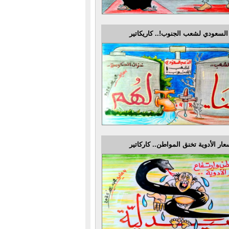
السعودي لشعب الجنوب!.. كاريكاتير
عار الأدوية تخنق المواطن.. كاركاتير