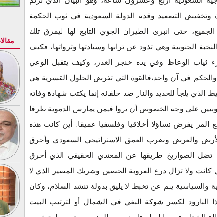
ية السعودية أربع وعشرون ساعة، وهو البيان الذي ترنم
وة وتخفيض التصعيد وقدم الدولة السعودية في ثوب الحكمة
جميع، حتى انبرى الطيران الجوي التابع لها ليمزق تلك
مقالا
خبة الجنوبية وهي تذود عن ترابها وسيادتها وثرواتها، فكيف
ء ثياب الوعاظ وفي يده خنجر الغدر، وكيف يتقبل الوعي
الحكم في آن واحد،فالقوة التي تفرض الحلول القسرية هي
 الذي يلجأ للحديد والنار ضد حلفائه إنما يكتب شهادة وفاته
الجنوبيين على وجه الخصوص أن يروا فيمن يمارس الدموية طرفا
ع المر يفرض تساؤلا أخلاقيا وفلسفيا عميقا، أين كانت هذه
الأرض والعرض وضرب العمق الاستراتيجي السعودي وأحرق
 تضل الصواريخ طريقها عن المعتدي الحقيقي الذي أحرق
 كانت ولا تزال درع العروبة الحصين وشريك المصير الذي لا
ة والسياسية ينم عن تخبط لا يليق بدولة تنشد السلام، وكان
ذا البارود لكسر شوكة البغي في الشمال أو لترتيب البيت