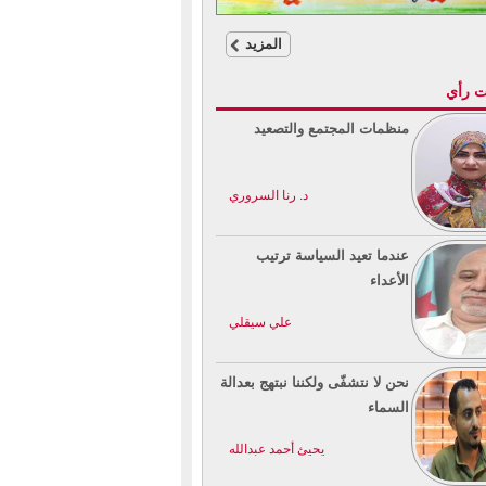
المزيد
ت رأي
منظمات المجتمع والتصعيد
د. رنا السروري
عندما تعيد السياسة ترتيب
الأعداء
علي سيقلي
نحن لا نتشفّى ولكننا نبتهج بعدالة
السماء
يحيئ أحمد عبدالله