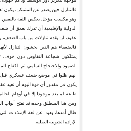
موجهة لتعزيز دور الوسيط ودعم جهوده، 
فالتنازل حين يصدر عن المتمكن، يكون تع
وهو مكسب مؤجل يعكس الثقة بالنفس والق
الدولية والإقليمية أن تدرك بعمق أن شعب
عقود، لن يقدم تنازلات من باب الضعف، ول
فالضعفاء هم الذين يخشون التنازل لأنهم 
يمتلكون شجاعة التفاوض دون خوف، تم
الصمود والاحتجاج السلمي ثم الكفاح الم
انهم ظلوا في موضع ضعف عسكري قبل ان ي
يكون في مقدور أي قوة اليوم أن تعيد عقار
طاعة لم يعد موجودا إلا في أوهام الحالم
ومن هذا المنطلق وحده،قد نفتح أبواب الت
طال أمدها، بعيدا عن لغة الإملاءات ال
الإرادة الجنوبية الصلبة.