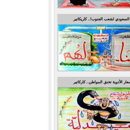
السعودي لشعب الجنوب!.. كاريكاتير
عار الأدوية تخنق المواطن.. كاركاتير