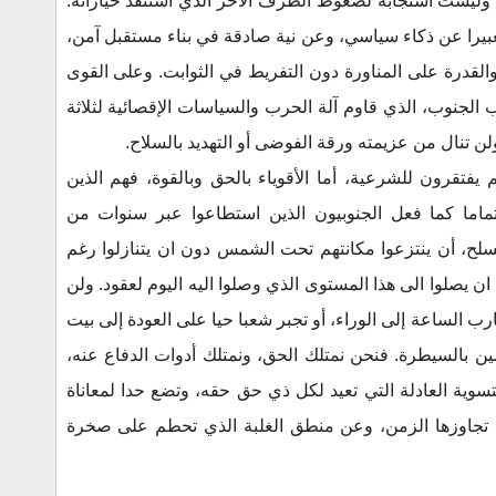
وليست استجابة لضغوط الطرف الآخر الذي استنفد خياراته.
بيرا عن ذكاء سياسي، وعن نية صادقة في بناء مستقبل آمن،
درة على المناورة دون التفريط في الثوابت. وعلى القوى
 الجنوب، الذي قاوم آلة الحرب والسياسات الإقصائية لثلاثة
ن تنال من عزيمته ورقة الفوضى أو التهديد بالسلاح.
يفتقرون للشرعية، أما الأقوياء بالحق وبالقوة، فهم الذين
اما كما فعل الجنوبيون الذين استطاعوا عبر سنوات من
سلح، أن ينتزعوا مكانتهم تحت الشمس دون ان يتنازلوا رغم
صلوا الى هذا المستوى الذي وصلوا اليه اليوم لعقود. ولن
ب الساعة إلى الوراء، أو تجبر شعبا حيا على العودة إلى بيت
ين بالسيطرة. فنحن نمتلك الحق، ونمتلك أدوات الدفاع عنه،
سوية العادلة التي تعيد لكل ذي حق حقه، وتضع حدا لمعاناة
تي تجاوزها الزمن، وعن منطق الغلبة الذي تحطم على صخرة