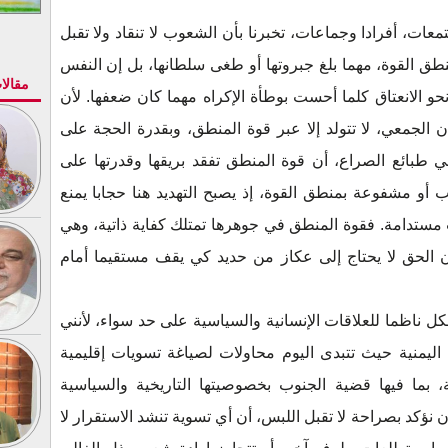
عات، أفرادا وجماعات، تخبرنا بأن الشعوب لا تنقاد ولا تقبل
طق القوة، مهما بلغ جبروتها أو طغى سلطانها، بل إن النفس
مقالا
و الانعتاق كلما أحست بوطأة الإكراه مهما كان ضعفها. لأن
ن الجمعي، لا تتولد إلا عبر قوة المنطق، وبقدرة الحجة على
في طبائع الصراع، أن قوة المنطق تفقد بريقها وقدرتها على
ب أو مشفوعة بمنطق القوة، إذ يصبح التهديد هنا حجابا يمنع
مستدامة. فقوة المنطق في جوهرها تمتلك كفاية ذاتية، وهي
ن الحق لا يحتاج إلى عكاز من حديد كي يقف مستقيما أمام
كل ناظما للعلاقات الإنسانية والسياسية على حد سواء، لأنني
اليمنية حيث تتبدى اليوم محاولات لصياغة تسويات إقليمية
، بما فيها قضية الجنوب بخصوصيتها التاريخية والسياسية
أن نؤكد بصراحة لا تقبل اللبس، أن أي تسوية تنشد الاستقرار لا