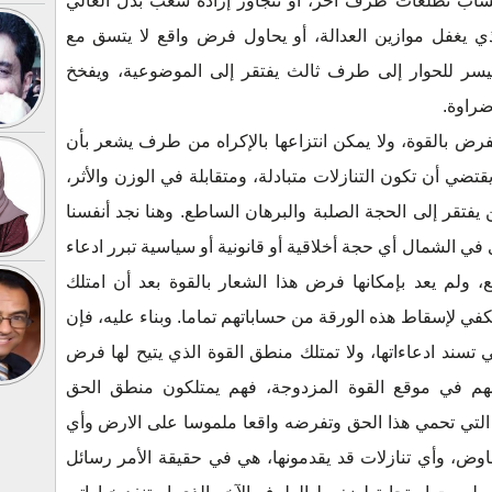
اب تطلعات طرف آخر، أو تتجاوز إرادة شعب بذل الغالي
 يغفل موازين العدالة، أو يحاول فرض واقع لا يتسق مع
سر للحوار إلى طرف ثالث يفتقر إلى الموضوعية، ويفخخ
ضراوة.
فرض بالقوة، ولا يمكن انتزاعها بالإكراه من طرف يشعر بأن
ضي أن تكون التنازلات متبادلة، ومتقابلة في الوزن والأثر،
تقر إلى الحجة الصلبة والبرهان الساطع. وهنا نجد أنفسنا
في الشمال أي حجة أخلاقية أو قانونية أو سياسية تبرر ادعاء
ولم يعد بإمكانها فرض هذا الشعار بالقوة بعد أن امتلك
يكفي لإسقاط هذه الورقة من حساباتهم تماما. وبناء عليه، فإن
 تسند ادعاءاتها، ولا تمتلك منطق القوة الذي يتيح لها فرض
هم في موقع القوة المزدوجة، فهم يمتلكون منطق الحق
 التي تحمي هذا الحق وتفرضه واقعا ملموسا على الارض وأي
فاوض، وأي تنازلات قد يقدمونها، هي في حقيقة الأمر رسائل