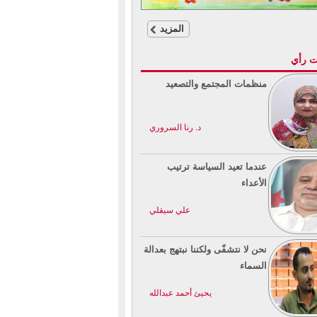
المزيد
ت رأي
منظمات المجتمع والتصعيد
د. رنا السروري
عندما تعيد السياسة ترتيب
الأعداء
علي سيقلي
نحن لا نتشفّى ولكننا نبتهج بعدالة
السماء
يحيئ أحمد عبدالله