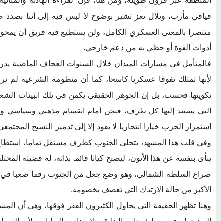
المنطقة عبر قرون طويلة، ومن هنا، فإن القراءة الهادئة والمتأن
فيافي مأرب، وتلال تعز تشير بوضوح لا لبس فيه إلى أننا بصد
منتصرا بالمعنى العسكري الكامل، ولن يستطيع فيه فريق أن يمحو و
أدوات القوة أو حظي به من دعم خارجي.
فالمتأمل في مسارات الميدان خلال السنوات العجاف الماضية يدرك
لأنها تمتلك تفوقا عسكريا كاسحا، كما أن منظومة الشرعية لم 
تكوينها فحسب، بل إن الجوهر الحقيقي يكمن في تلك البيئات الشعبية
التي يستند إليها كل طرف، فنحن أمام انقسام مذهبي وسياسي 
استمرار الحرب خيارا انتحاريا لا يقود إلا إلى تدمير النسيج المجتم
وفي قلب هذا المشهد، يتجلى الجنوب كطرف مستقل تماما، استطاع 
ينأى بنفسه عن هذا الأتون، ليصبح كيانا قائما بذاته، له قضيته المختل
صراع السلطة الشمالي، وهو وضع جعل من الجنوب رقما صعبا في مع
الأكبر من حالة الارتباك التي تعصف بخصومه.
وهنا تظهر الحقيقة التي يحاول الكثيرون القفز فوقها، وهي أن المش