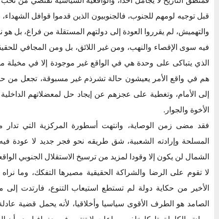
فمنطق التاريخ لا يجامل أحدا، والواقعية السياسية تقتضي من نخب ا
قبل توجيه لومهم للجنوب، فالجنوبيون الذين قدموا قوافل الشهداء،
والتهميش، لم يقرروا العودة إلى دولتهم المستقلة من فراغ، بل هو ن
فيه سوى الإقصاء والنهب، ومن غير اللائق، بل ومن المجافي للحقيق
الذي يتباكى على وحدة هي في الواقع غير موجودة إلا في مخيلة من 
هم في واقع الأمر يعيشون حالة تشرذم غير مسبوقة، تجعل من حد
إلى الأمام، وتغطية على عجزهم عن إيجاد حل لمعضلاتهم الداخلية 
الأخوة والجوار.
فقد مضى زمن الوصاية، وانتهت أسطورة المركزية التي تدار من
المسلحة وإرادته الشعبية، شق طريقه نحو فجر جديد لا عودة فيه
الشمال لن يكون إلا وقودا لمزيد من ترسيخ الاستقلال الجنوبي الواقعي،
لا تقوم على الرضا والشراكة الحقيقية مصيرها التفكك، وما نراه
الأخير من حكاية دولة لم تستطع استيعاب التنوع، فارتدت إلى مكون
الصامد هو الطرف الأقوى سياسيا وأخلاقيا، لأنه يحمل قضية عادلة