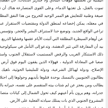
اليمنية لن تحسمها فوهات البنادق ولا جنازير الدبابات، لأن القضا
تموت بالقتل، بل تغذيها الدماء، وعلى القوى المتصارعة هناك أن 
صيغة وطنية للتعايش هو الممر الوحيد للخروج من هذا النفق المظل
في معقله، يمكن إخضاعه لمنطق الدولة ومقتضيات الاستقرار عب
تراعي الواقع الجديد، وتوضع حدا لاستنزاف البشر والحجر، وتؤسس
عن أوهام السيطرة المطلقة التي أثبتت الأيام عقمها وفشلها الذريع.
بيد أن المفارقة التي تثير الدهشة، وتدعو إلى التأمل في سيكولوج
ذلك الاستنكار الغريب والرفض المستميت لاستقلال الجنوب واستعا
صعبا في المعادلة الدولية ، فهؤلاء الذين يقفون اليوم فوق أر
الإصلاح، ودولة لهياكل الشرعية، ودولة للمليشيا الحوثية، ناهيك ع
يطالبون الجنوبيين بالتمسك بوحدة قتلوها بأيديهم وحولوها إلى احت
يطالب ومن يعجز عن لم شتات بيته المنقسم على نفسه، جيرانه با
جدرانه، وهم يرون بأم أعينهم كيف تحول الشمال إلى كيانات متصا
المشروع الجنوبي الذي بات يمتلك سيادته الفعلية على الأرض.