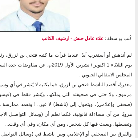
كُتب بواسطة :
علاء عادل حنش
- ارشيف الكاتب
لم أندهش أو أستغرب أبدًا عندما قرأت ما كتبه فتحي بن لزرق، 
يوم الثلاثاء 1 اكتوبر / تشرين الأول 2019م
المجلس الانتقالي الجنوبي .
معذرةً، أقصد الناشط فتحي بن لزرق، فما يكتبه لا يُنشر في أي وسيل
مرموق، ولا حتى في صحيفته التي يملكها، ويُنشر فقط في (فيس
(صحفي وإعلامي)، ويتحول إلى (ناشط) لا غير.. ! وتعمد ممارسة 
هروبًا من أي مساءلة قانونية، فكما نعلم أن (وسائل التواصـل الاج
وتضبطها، ويعبث فيها كل شخص، ومن أي مكان، وفي أي وقت...
والفرق بين الصحفي أو الإعلامي وبين ناشط في (وسائل التواصل ال