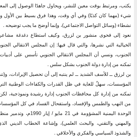
يكتب، ومرتبط بوقت معين للنشر، ويحاول جاهدًا الوصول إلى المعلو
شيء (مهما كان كذبًا) وفي أي وقت، وهذا فرق بسيط بين الأول والث
نشطاء (وسائل التواصل الاجتماعي)، وإنما أوضح ما يجب توضيحه .
نعود إلى فحوى منشور بن لزرق، وكيف استطاع دغدغة مشاعر 
الخيالية التي نشرها، والتي قال فيها: إن المجلس الانتقالي الج
الجنوب، ونسي أن المجلس الانتقالي الجنوبي تأسس على أدبيات
تمكنه من إدارة دولة الجنوب بشكل سلس .
بن لرزق ــ للأسف الشديد ــ لم ينتبه إلى أن تحصيل الإيرادات، و(
المؤسسات، سهلٌ للغاية في ظل القدرات والكفاءات الوطنية التي يم
تمكنه من إدارة كل محافظات الجنوب إدارة رشيدة ونموذجية، لكن 
من النهب والطمس والإفساد، واستفحال الفساد في كل المؤسسات 
الوحدة اليمنية المشؤومة في 1
والمهني والتقني، والبحث العلمي)، وإشاعة الخطاب الديني ال
والشذوذ السياسي والفكري والأخلاقي .