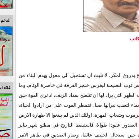
الدعم 
كاتب
 بدروع المكر، لا تلبث ان تستحيل الى معول يهدم البناء من
لبس ثوب النصيحة ليغرس خنجر الفرقة في خاصرة الوئام، وما
غلاء اس
هر التي يراد لها ان تتلطخ بمداد الزيف، اذ نرى القوة حين
اء لتصب نيرانها صبا، فتمطر الموت على من ارادوا الحياة،
وت وشعاب المهرة، اولئك الذين لم يبتغوا الا طهارة الارض
الصدور عقودا طوالا، فاستيقظ التاريخ في مطلع شهر يناير
 حين استحال الحليف عائقا، وصار الصديق في ظاهر الامر