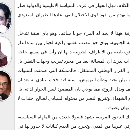
لكلام، فهل الحوار في عرف السياسة الاقليمية والدولية صار
 تهدم من نفوذ قوى الاحتلال التي اعادها الطيران السعودي
ههنا لا يجد له المرء جوابا شافيا، وهو باي صفة تتدخل
جنوبية، وباي حق تنصب نفسها راعية لحوار بين ابناء الدار
عوة نابعة من الاطراف الجنوبية ذاتها ان رأت في نفسها حاجة
اث يدرك ان المسالة ابعد من مجرد تقريب وجهات النظر، بل
 القرار الوطني المستقل، فالمملكة التي صمتت لسنوات
 يئن تحت وطأة التهميش، استفاقت فجأة لتنادي به بعد ان
 وبذل الروح، مما يوحي بان المقصود ليس الحوار لذاته، بل
الشهداء، وتفريغ النصر من محتواه السيادي لصالح اجندات لا
رتهان وضياع.
ك الدعوة المريبة، نشهد فصولا جديدة من الملهاة السياسية،
ي غيرها من المدن، وتخرج من العدم كيانات لا جذور لها في