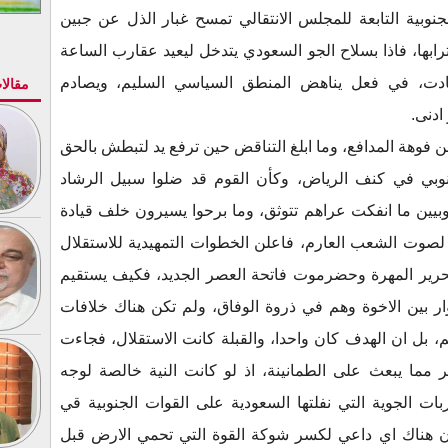
نوبية التابعة للمجلس الانتقالي تمسح غبار الذل عن جبين
ابها، فاذا بسلاح الجو السعودي يتدخل ليعيد عقارب الساعة
 بادت، في فعل يناهض المنطق السياسي السليم، ويصادم
مقالا
ادنى.
من فوهة المدافع، وما ابلغ التناقض حين ترفع يد لتبطش بالحق
وبي في كنف الرياض، وكأن القوم قد ضلوا سبيل الرشاد
وبيين ما انفكت عراهم تتوثق، وما برحوا يسيرون خلف قيادة
صوت الشعب العارم، فاعلن الخطوات التمهيدية للاستقلال
حرير المهرة وحضرموت فاتحة العصر الجديد، فكيف يستقيم
 بين الاخوة وهم في ذروة الوفاق، ولم تكن هناك خلافات
 بل ان الهدف كان واحدا، والقبلة كانت الاستقلال، فجاءت
مما يبعث على الطمانينة، اذ لو كانت النية خالصة لوجه
ات الجوية التي نفلتها السعودية على القوات الجنوبية قي
ان هناك اي داعي لكسر شوكة القوة التي تحمي الارض قبل