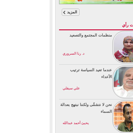
المزيد
ت رأي
منظمات المجتمع والتصعيد
د. رنا السروري
عندما تعيد السياسة ترتيب
الأعداء
علي سيقلي
نحن لا نتشفّى ولكننا نبتهج بعدالة
السماء
يحيئ أحمد عبدالله