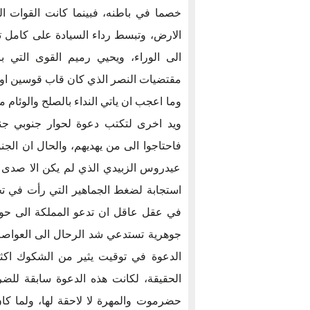
خصما في باطنه، فبينما كانت القوات الج
الارض، وتبسط رداء السيادة على كامل تر
الى الوراء، ويحيي رميم القوى التي
مقتضيات النصر الذي كان قاب قوسين او 
وما اعجب ان ياتي النداء بالصلح والوئام 
ويد اخرى لتكتب دعوة لحوار جنوبي جن
فاحتاجوا الى من يهديهم، والحال ان الجن
عيدروس الزبيدي الذي لم يكن الا صدى ل
استجابة لضغط الجماهير التي رأت في ت
في عقل عاقل ان تدعو المملكة الى حوار
جوهرية تستدعي شد الرحال الى العواصم،
الدعوة في توقيت يثير من الشكوك اكثر 
الحقيقة، لكانت هذه الدعوة سابقة للضرب
حضرموت والمهرة لا لاحقة لها، ولما ك