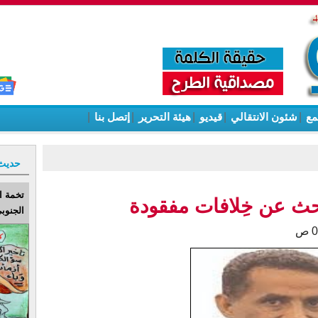
مع
|
شئون الانتقالي
|
قيديو
|
هيئة التحرير
|
إتصل بنا
|
حديث
تخمة ا
حث عن خِلافات مفقودة
الجنوبي