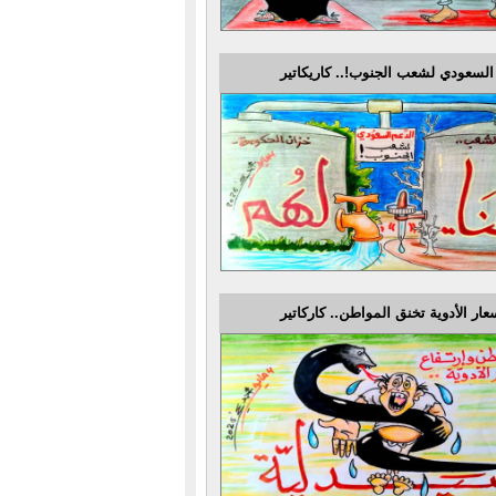
السعودي لشعب الجنوب!.. كاريكاتير
عار الأدوية تخنق المواطن.. كاركاتير