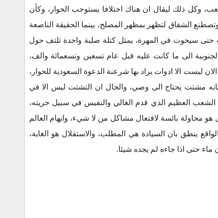
عب، وكل ذلك ليقال ان هناك اختلافا يستوجب الحوار، وكأن
تصطنع الشقاق لتظهر بمظهر المصلح، بينما الحقيقة الناصعة
 حتى سيحوت في المهرة، يمثل كتلة صلبة واحدة تلتف حول
لجنوبية الى ما كانت عليه قبل عام تسعين وتسعمائة والف،
ان ليست الا ادوات يراد بها شرعنة الدعوة السعودية للحوار،
بانه مشتت يحتاج الى وصي، والحال ان التشتت ليس الا في
ا الشعب العظيم الذي قدم الغالي والنفيس في سبيل حريته،
هو محاولة بائسة لافتعال مشاكل من لا شيء، وايهام العالم
الواقع ينطق بان السيادة هي المطلب، والاستقلال هو الغاية،
اء حتى اذا جاءه لم يجده شيئا.