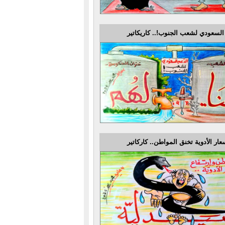
السعودي لشعب الجنوب!.. كاريكاتير
عار الأدوية تخنق المواطن.. كاركاتير