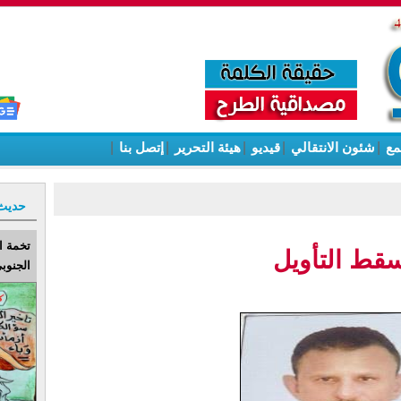
مع
|
شئون الانتقالي
|
قيديو
|
هيئة التحرير
|
إتصل بنا
|
حديث
تخمة ا
سقط التأويل
الجنوبي