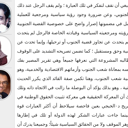
نبغي أن نقف لنفكر في تلك العبارة ؛ ولم يقف الرجل عند ذلك
جنوبي، وعن ضرورة وجود رؤية سياسية ومرجعية للعملية
مل في مضمونها إصرار واضح على خصوصية القضية الجنوبية
يته ومرجعيته السياسية وقيادته الخاصة فالرجل لم يتحدث
م يتحدث عن تجاوز قضية الجنوب أو ترحيلها، وإنما تحدث عن
ضية وحق ومستقبل ؛ كما تضمن تصريحه التشديد على الوقوف
ه المشروعة التي نعرفها جميعاً وهي تقرير المصير بفك
شمال، وربط د٠الخبجي نفسه بمعاناة شعب الجنوب وأزماتهم الاقتصادية والخدمية، وهو
ة شعب الجنوب، وهنا تكمن صفة القائد الذي يكرر الحديث
 ، وهو بذلك يؤكد أن البوصلة ما زالت في الاتجاه ذاته وتلك
درك أن المعركة الحقيقية هي معركة تثبيت الحقوق الوطنية في
أي عملية سياسية قادمة، ومن يقرأ تصريح د٠الخبجي بعين فاحصة سيلاحظ أن أكثر العبارات قوة
ما جاءت عبارات الشكر لهذه الدولة أو تلك في إطارها
هر الموقف ولا من الحقائق السياسية شيئاً؛ وجميعنا يدرك أن