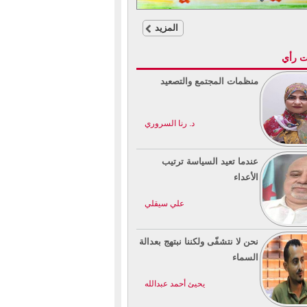
المزيد
ت رأي
منظمات المجتمع والتصعيد
د. رنا السروري
عندما تعيد السياسة ترتيب
الأعداء
علي سيقلي
نحن لا نتشفّى ولكننا نبتهج بعدالة
السماء
يحيئ أحمد عبدالله