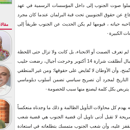
حملوا صوت الجنوب إلى داخل المؤسسات الرسمية في عهد
ع عن حقوق الجنوبيين تحت قبة البرلمان عندما كان مجرد
ه حياته ، فيومها لم يكن الحديث عن الجنوب طريقاً إلى
مقالا
ت الكبيرة٠
لم تعرف الصمت أو الانحناء، بل كانت ولا تزال حتى اللحظة
رمزاً للثورة والكبرياء؛ فمن رحم تلك الجبال أنطلقت شرارة 14 أكتوبر وخرجت أجيال، رضعت حليب
 تُمنح، وأن الأوطان لا تُقايض على حقوقها؛ ومن غير المنطقي
 التاريخ لمجرد أن تصريح سياسي تضمن أسلوب دبلوماسي
يتربص بكل كلمة ليصنع منها سبب للخصومة٠
 يهدم كل محاولات التأويل الظالمة و ذلك ما وجدناه منعكساً
صريحة لا تقبل أدنى تاويل أن قضية الجنوب هي قضية شعب
لقفز عليه، وأن شعب الجنوب متمسك بتطلعاته في استعادة